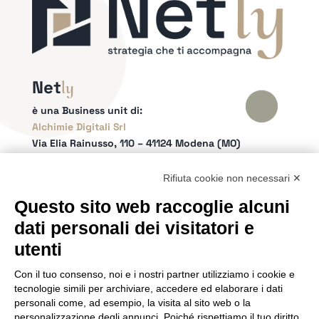
Net
ly
è una Business unit di:
Alchimie Digitali Srl
Via Elia Rainusso, 110 – 41124 Modena (MO)
Tel.
+39 059 260762
– PI IT02963460361
REA Modena 01/02/2005 N. 346879
Rifiuta cookie non necessari ✕
Capitale sociale 20.000 Euro i.v.
Questo sito web raccoglie alcuni
Email:
info@netly.it
dati personali dei visitatori e
PEC:
alchimiedigitali@pec.adigitali.it
Sitemap
|
Informative Privacy
utenti
Con il tuo consenso, noi e i nostri partner utilizziamo i cookie e
SEGUICI SUI SOCIAL
tecnologie simili per archiviare, accedere ed elaborare i dati
personali come, ad esempio, la visita al sito web o la
personalizzazione degli annunci. Poiché rispettiamo il tuo diritto