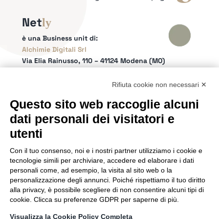
Net
ly
è una Business unit di:
Alchimie Digitali Srl
Via Elia Rainusso, 110 – 41124 Modena (MO)
Tel.
+39 059 260762
– PI IT02963460361
REA Modena 01/02/2005 N. 346879
Rifiuta cookie non necessari ✕
Capitale sociale 20.000 Euro i.v.
Questo sito web raccoglie alcuni
Email:
info@netly.it
dati personali dei visitatori e
PEC:
alchimiedigitali@pec.adigitali.it
Sitemap
|
Informative Privacy
utenti
Con il tuo consenso, noi e i nostri partner utilizziamo i cookie e
SEGUICI SUI SOCIAL
tecnologie simili per archiviare, accedere ed elaborare i dati
personali come, ad esempio, la visita al sito web o la
personalizzazione degli annunci. Poiché rispettiamo il tuo diritto
alla privacy, è possibile scegliere di non consentire alcuni tipi di
cookie. Clicca su preferenze GDPR per saperne di più.
SIAMO PARTNER DI
Visualizza la Cookie Policy Completa