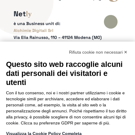
Net
ly
è una Business unit di:
Alchimie Digitali Srl
Via Elia Rainusso, 110 – 41124 Modena (MO)
Tel.
+39 059 260762
– PI IT02963460361
REA Modena 01/02/2005 N. 346879
Rifiuta cookie non necessari ✕
Capitale sociale 20.000 Euro i.v.
Questo sito web raccoglie alcuni
Email:
info@netly.it
dati personali dei visitatori e
PEC:
alchimiedigitali@pec.adigitali.it
Sitemap
|
Informative Privacy
utenti
Con il tuo consenso, noi e i nostri partner utilizziamo i cookie e
SEGUICI SUI SOCIAL
tecnologie simili per archiviare, accedere ed elaborare i dati
personali come, ad esempio, la visita al sito web o la
personalizzazione degli annunci. Poiché rispettiamo il tuo diritto
alla privacy, è possibile scegliere di non consentire alcuni tipi di
cookie. Clicca su preferenze GDPR per saperne di più.
SIAMO PARTNER DI
Visualizza la Cookie Policy Completa