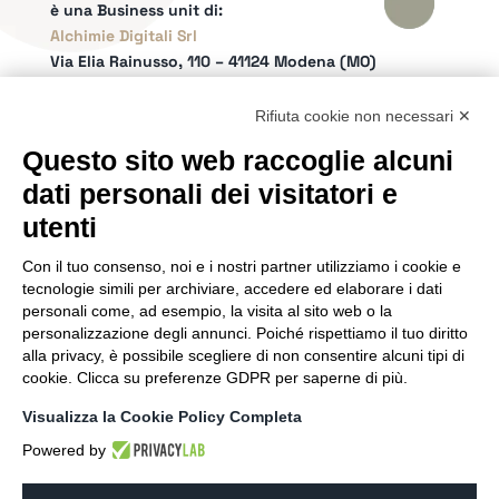
è una Business unit di:
Alchimie Digitali Srl
Via Elia Rainusso, 110 – 41124 Modena (MO)
Tel.
+39 059 260762
– PI IT02963460361
REA Modena 01/02/2005 N. 346879
Rifiuta cookie non necessari ✕
Capitale sociale 20.000 Euro i.v.
Questo sito web raccoglie alcuni
Email:
info@netly.it
dati personali dei visitatori e
PEC:
alchimiedigitali@pec.adigitali.it
Sitemap
|
Informative Privacy
utenti
Con il tuo consenso, noi e i nostri partner utilizziamo i cookie e
SEGUICI SUI SOCIAL
tecnologie simili per archiviare, accedere ed elaborare i dati
personali come, ad esempio, la visita al sito web o la
personalizzazione degli annunci. Poiché rispettiamo il tuo diritto
alla privacy, è possibile scegliere di non consentire alcuni tipi di
cookie. Clicca su preferenze GDPR per saperne di più.
SIAMO PARTNER DI
Visualizza la Cookie Policy Completa
Powered by