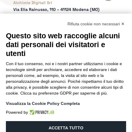
Alchimie Digitali Srl
Via Elia Rainusso, 110 – 41124 Modena (MO)
Tel.
+39 059 260762
– PI IT02963460361
REA Modena 01/02/2005 N. 346879
Rifiuta cookie non necessari ✕
Capitale sociale 20.000 Euro i.v.
Questo sito web raccoglie alcuni
Email:
info@netly.it
dati personali dei visitatori e
PEC:
alchimiedigitali@pec.adigitali.it
Sitemap
|
Informative Privacy
utenti
Con il tuo consenso, noi e i nostri partner utilizziamo i cookie e
SEGUICI SUI SOCIAL
tecnologie simili per archiviare, accedere ed elaborare i dati
personali come, ad esempio, la visita al sito web o la
personalizzazione degli annunci. Poiché rispettiamo il tuo diritto
alla privacy, è possibile scegliere di non consentire alcuni tipi di
cookie. Clicca su preferenze GDPR per saperne di più.
SIAMO PARTNER DI
Visualizza la Cookie Policy Completa
Powered by
ACCETTA TUTTO