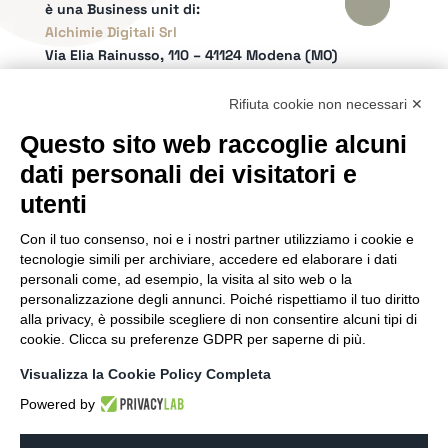
è una Business unit di:
Alchimie Digitali Srl
Via Elia Rainusso, 110 – 41124 Modena (MO)
Tel.
+39 059 260762
– PI IT02963460361
REA Modena 01/02/2005 N. 346879
Rifiuta cookie non necessari ✕
Capitale sociale 20.000 Euro i.v.
Questo sito web raccoglie alcuni
Email:
info@netly.it
dati personali dei visitatori e
PEC:
alchimiedigitali@pec.adigitali.it
Sitemap
|
Informative Privacy
utenti
Con il tuo consenso, noi e i nostri partner utilizziamo i cookie e
SEGUICI SUI SOCIAL
tecnologie simili per archiviare, accedere ed elaborare i dati
personali come, ad esempio, la visita al sito web o la
personalizzazione degli annunci. Poiché rispettiamo il tuo diritto
alla privacy, è possibile scegliere di non consentire alcuni tipi di
cookie. Clicca su preferenze GDPR per saperne di più.
SIAMO PARTNER DI
Visualizza la Cookie Policy Completa
Powered by