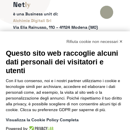
Net
ly
è una Business unit di:
Alchimie Digitali Srl
Via Elia Rainusso, 110 – 41124 Modena (MO)
Tel.
+39 059 260762
– PI IT02963460361
REA Modena 01/02/2005 N. 346879
Rifiuta cookie non necessari ✕
Capitale sociale 20.000 Euro i.v.
Questo sito web raccoglie alcuni
Email:
info@netly.it
dati personali dei visitatori e
PEC:
alchimiedigitali@pec.adigitali.it
Sitemap
|
Informative Privacy
utenti
Con il tuo consenso, noi e i nostri partner utilizziamo i cookie e
SEGUICI SUI SOCIAL
tecnologie simili per archiviare, accedere ed elaborare i dati
personali come, ad esempio, la visita al sito web o la
personalizzazione degli annunci. Poiché rispettiamo il tuo diritto
alla privacy, è possibile scegliere di non consentire alcuni tipi di
cookie. Clicca su preferenze GDPR per saperne di più.
SIAMO PARTNER DI
Visualizza la Cookie Policy Completa
Powered by