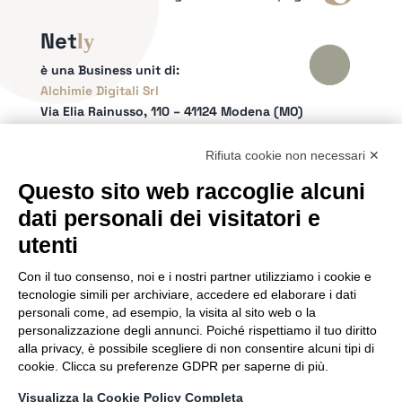
Net
ly
è una Business unit di:
Alchimie Digitali Srl
Via Elia Rainusso, 110 – 41124 Modena (MO)
Tel.
+39 059 260762
– PI IT02963460361
REA Modena 01/02/2005 N. 346879
Rifiuta cookie non necessari ✕
Capitale sociale 20.000 Euro i.v.
Questo sito web raccoglie alcuni
Email:
info@netly.it
dati personali dei visitatori e
PEC:
alchimiedigitali@pec.adigitali.it
Sitemap
|
Informative Privacy
utenti
Con il tuo consenso, noi e i nostri partner utilizziamo i cookie e
SEGUICI SUI SOCIAL
tecnologie simili per archiviare, accedere ed elaborare i dati
personali come, ad esempio, la visita al sito web o la
personalizzazione degli annunci. Poiché rispettiamo il tuo diritto
alla privacy, è possibile scegliere di non consentire alcuni tipi di
cookie. Clicca su preferenze GDPR per saperne di più.
SIAMO PARTNER DI
Visualizza la Cookie Policy Completa