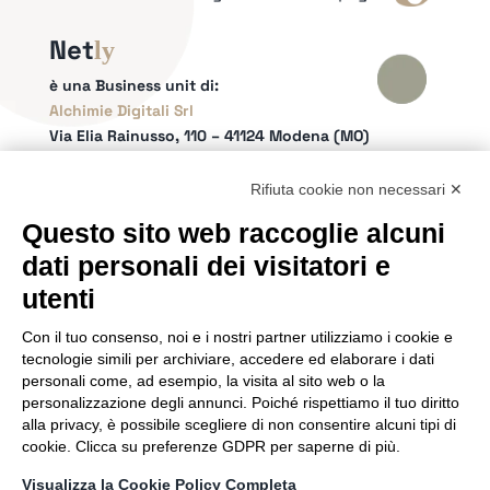
Net
ly
è una Business unit di:
Alchimie Digitali Srl
Via Elia Rainusso, 110 – 41124 Modena (MO)
Tel.
+39 059 260762
– PI IT02963460361
REA Modena 01/02/2005 N. 346879
Rifiuta cookie non necessari ✕
Capitale sociale 20.000 Euro i.v.
Questo sito web raccoglie alcuni
Email:
info@netly.it
dati personali dei visitatori e
PEC:
alchimiedigitali@pec.adigitali.it
Sitemap
|
Informative Privacy
utenti
Con il tuo consenso, noi e i nostri partner utilizziamo i cookie e
SEGUICI SUI SOCIAL
tecnologie simili per archiviare, accedere ed elaborare i dati
personali come, ad esempio, la visita al sito web o la
personalizzazione degli annunci. Poiché rispettiamo il tuo diritto
alla privacy, è possibile scegliere di non consentire alcuni tipi di
cookie. Clicca su preferenze GDPR per saperne di più.
SIAMO PARTNER DI
Visualizza la Cookie Policy Completa