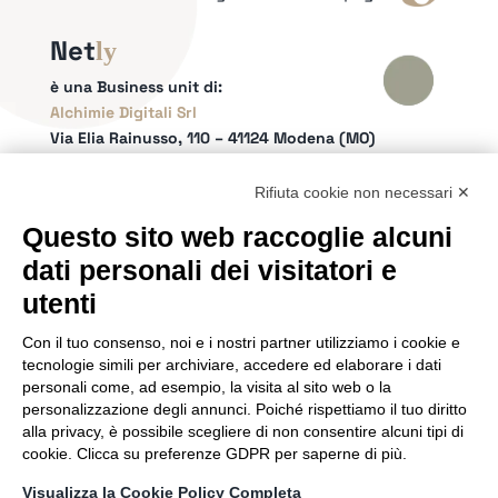
Net
ly
è una Business unit di:
Alchimie Digitali Srl
Via Elia Rainusso, 110 – 41124 Modena (MO)
Tel.
+39 059 260762
– PI IT02963460361
REA Modena 01/02/2005 N. 346879
Rifiuta cookie non necessari ✕
Capitale sociale 20.000 Euro i.v.
Questo sito web raccoglie alcuni
Email:
info@netly.it
dati personali dei visitatori e
PEC:
alchimiedigitali@pec.adigitali.it
Sitemap
|
Informative Privacy
utenti
Con il tuo consenso, noi e i nostri partner utilizziamo i cookie e
SEGUICI SUI SOCIAL
tecnologie simili per archiviare, accedere ed elaborare i dati
personali come, ad esempio, la visita al sito web o la
personalizzazione degli annunci. Poiché rispettiamo il tuo diritto
alla privacy, è possibile scegliere di non consentire alcuni tipi di
cookie. Clicca su preferenze GDPR per saperne di più.
SIAMO PARTNER DI
Visualizza la Cookie Policy Completa