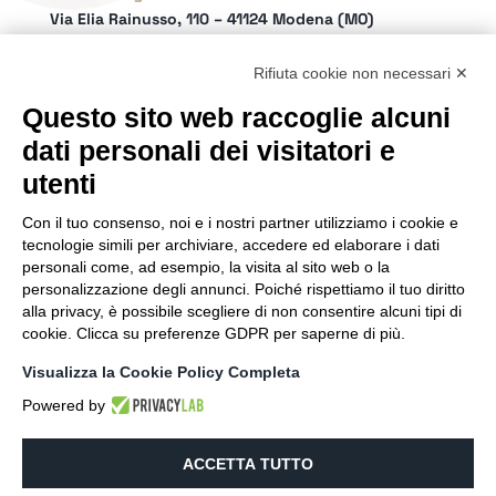
Via Elia Rainusso, 110 – 41124 Modena (MO)
Tel.
+39 059 260762
– PI IT02963460361
REA Modena 01/02/2005 N. 346879
Rifiuta cookie non necessari ✕
Capitale sociale 20.000 Euro i.v.
Questo sito web raccoglie alcuni
Email:
info@netly.it
dati personali dei visitatori e
PEC:
alchimiedigitali@pec.adigitali.it
Sitemap
|
Informative Privacy
utenti
Con il tuo consenso, noi e i nostri partner utilizziamo i cookie e
SEGUICI SUI SOCIAL
tecnologie simili per archiviare, accedere ed elaborare i dati
personali come, ad esempio, la visita al sito web o la
personalizzazione degli annunci. Poiché rispettiamo il tuo diritto
alla privacy, è possibile scegliere di non consentire alcuni tipi di
cookie. Clicca su preferenze GDPR per saperne di più.
SIAMO PARTNER DI
Visualizza la Cookie Policy Completa
Powered by
ACCETTA TUTTO