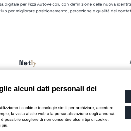
 digitale per Pizzi Autoveicoli, con definizione della nuova identit
 Hub per migliorare posizionamento, percezione e qualità dei contat
Net
ly
è una Business unit di:
Alchimie Digitali Srl
Via Elia Rainusso, 110 – 41124 Modena (MO)
lie alcuni dati personali dei
Tel.
+39 059 260762
– PI IT02963460361
REA Modena 01/02/2005 N. 346879
Capitale sociale 20.000 Euro i.v.
utilizziamo i cookie e tecnologie simili per archiviare, accedere
Email:
info@netly.it
pio, la visita al sito web o la personalizzazione degli annunci.
PEC:
alchimiedigitali@pec.adigitali.it
, è possibile scegliere di non consentire alcuni tipi di cookie.
 più.
Sitemap
|
Informative Privacy