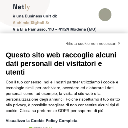
Net
ly
è una Business unit di:
Alchimie Digitali Srl
Via Elia Rainusso, 110 – 41124 Modena (MO)
Tel.
+39 059 260762
– PI IT02963460361
REA Modena 01/02/2005 N. 346879
Rifiuta cookie non necessari ✕
Capitale sociale 20.000 Euro i.v.
Questo sito web raccoglie alcuni
Email:
info@netly.it
dati personali dei visitatori e
PEC:
alchimiedigitali@pec.adigitali.it
Sitemap
|
Informative Privacy
utenti
Con il tuo consenso, noi e i nostri partner utilizziamo i cookie e
SEGUICI SUI SOCIAL
tecnologie simili per archiviare, accedere ed elaborare i dati
personali come, ad esempio, la visita al sito web o la
personalizzazione degli annunci. Poiché rispettiamo il tuo diritto
alla privacy, è possibile scegliere di non consentire alcuni tipi di
cookie. Clicca su preferenze GDPR per saperne di più.
SIAMO PARTNER DI
Visualizza la Cookie Policy Completa