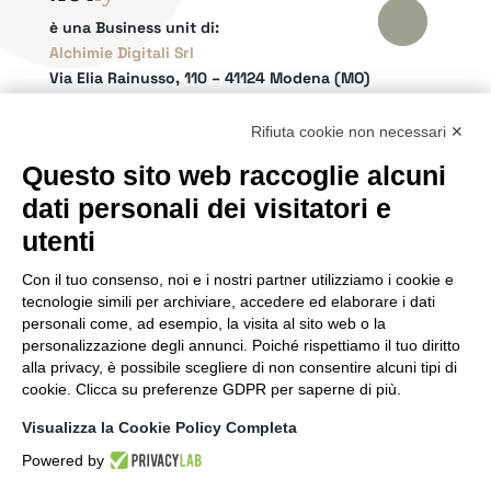
è una Business unit di:
Alchimie Digitali Srl
Via Elia Rainusso, 110 – 41124 Modena (MO)
Tel.
+39 059 260762
– PI IT02963460361
REA Modena 01/02/2005 N. 346879
Rifiuta cookie non necessari ✕
Capitale sociale 20.000 Euro i.v.
Questo sito web raccoglie alcuni
Email:
info@netly.it
dati personali dei visitatori e
PEC:
alchimiedigitali@pec.adigitali.it
Sitemap
|
Informative Privacy
utenti
Con il tuo consenso, noi e i nostri partner utilizziamo i cookie e
SEGUICI SUI SOCIAL
tecnologie simili per archiviare, accedere ed elaborare i dati
personali come, ad esempio, la visita al sito web o la
personalizzazione degli annunci. Poiché rispettiamo il tuo diritto
alla privacy, è possibile scegliere di non consentire alcuni tipi di
cookie. Clicca su preferenze GDPR per saperne di più.
SIAMO PARTNER DI
Visualizza la Cookie Policy Completa
Powered by