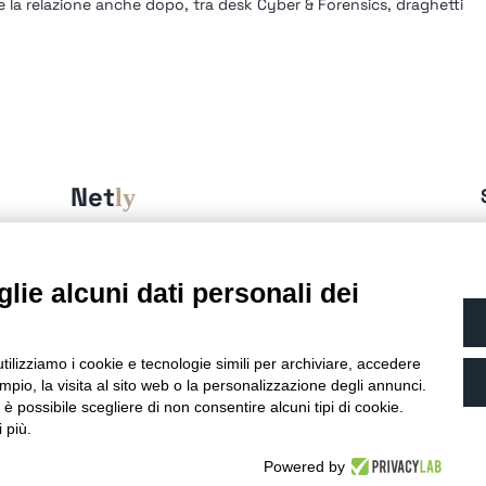
re la relazione anche dopo, tra desk Cyber & Forensics, draghetti
Net
ly
è una Business unit di:
Alchimie Digitali Srl
Via Elia Rainusso, 110 – 41124 Modena (MO)
lie alcuni dati personali dei
Tel.
+39 059 260762
– PI IT02963460361
REA Modena 01/02/2005 N. 346879
Capitale sociale 20.000 Euro i.v.
utilizziamo i cookie e tecnologie simili per archiviare, accedere
Email:
info@netly.it
pio, la visita al sito web o la personalizzazione degli annunci.
PEC:
alchimiedigitali@pec.adigitali.it
, è possibile scegliere di non consentire alcuni tipi di cookie.
 più.
Sitemap
|
Informative Privacy
Powered by